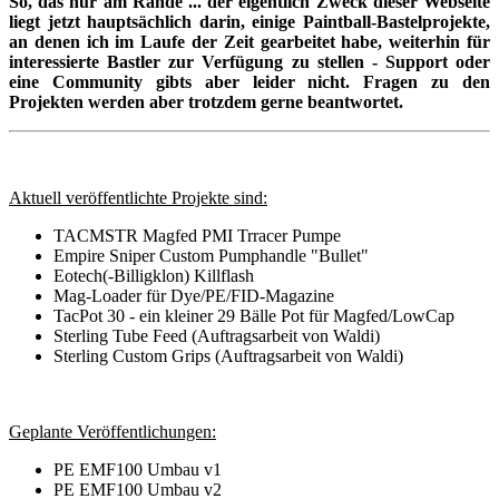
So, das nur am Rande ... der eigentlich Zweck dieser Webseite
liegt jetzt hauptsächlich darin, einige Paintball-Bastelprojekte,
an denen ich im Laufe der Zeit gearbeitet habe, weiterhin für
interessierte Bastler zur Verfügung zu stellen - Support oder
eine Community gibts aber leider nicht. Fragen zu den
Projekten werden aber trotzdem gerne beantwortet.
Aktuell veröffentlichte Projekte sind:
TACMSTR Magfed PMI Trracer Pumpe
Empire Sniper Custom Pumphandle "Bullet"
Eotech(-Billigklon) Killflash
Mag-Loader für Dye/PE/FID-Magazine
TacPot 30 - ein kleiner 29 Bälle Pot für Magfed/LowCap
Sterling Tube Feed (Auftragsarbeit von Waldi)
Sterling Custom Grips (Auftragsarbeit von Waldi)
Geplante Veröffentlichungen:
PE EMF100 Umbau v1
PE EMF100 Umbau v2