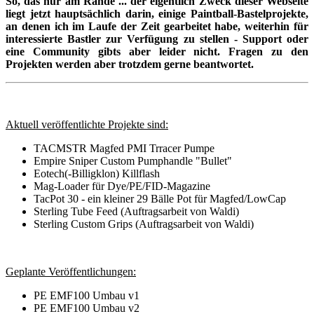
So, das nur am Rande ... der eigentlich Zweck dieser Webseite
liegt jetzt hauptsächlich darin, einige Paintball-Bastelprojekte,
an denen ich im Laufe der Zeit gearbeitet habe, weiterhin für
interessierte Bastler zur Verfügung zu stellen - Support oder
eine Community gibts aber leider nicht. Fragen zu den
Projekten werden aber trotzdem gerne beantwortet.
Aktuell veröffentlichte Projekte sind:
TACMSTR Magfed PMI Trracer Pumpe
Empire Sniper Custom Pumphandle "Bullet"
Eotech(-Billigklon) Killflash
Mag-Loader für Dye/PE/FID-Magazine
TacPot 30 - ein kleiner 29 Bälle Pot für Magfed/LowCap
Sterling Tube Feed (Auftragsarbeit von Waldi)
Sterling Custom Grips (Auftragsarbeit von Waldi)
Geplante Veröffentlichungen:
PE EMF100 Umbau v1
PE EMF100 Umbau v2