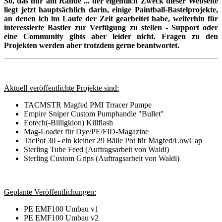
So, das nur am Rande ... der eigentlich Zweck dieser Webseite
liegt jetzt hauptsächlich darin, einige Paintball-Bastelprojekte,
an denen ich im Laufe der Zeit gearbeitet habe, weiterhin für
interessierte Bastler zur Verfügung zu stellen - Support oder
eine Community gibts aber leider nicht. Fragen zu den
Projekten werden aber trotzdem gerne beantwortet.
Aktuell veröffentlichte Projekte sind:
TACMSTR Magfed PMI Trracer Pumpe
Empire Sniper Custom Pumphandle "Bullet"
Eotech(-Billigklon) Killflash
Mag-Loader für Dye/PE/FID-Magazine
TacPot 30 - ein kleiner 29 Bälle Pot für Magfed/LowCap
Sterling Tube Feed (Auftragsarbeit von Waldi)
Sterling Custom Grips (Auftragsarbeit von Waldi)
Geplante Veröffentlichungen:
PE EMF100 Umbau v1
PE EMF100 Umbau v2